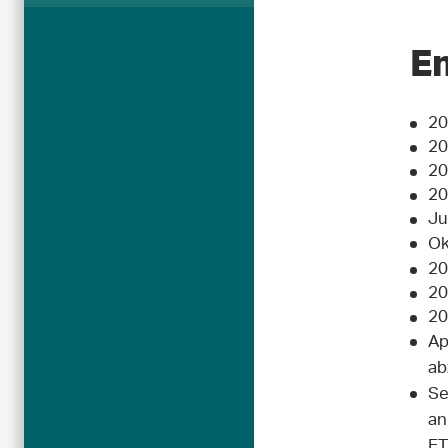
E
20
20
20
20
Ju
Ok
20
20
20
Ap
ab
Se
an
ET